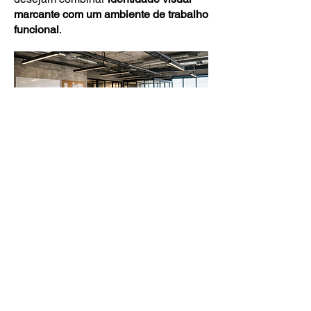
marcante com um ambiente de trabalho
funcional
.
Onde encontrar
escritórios industriais
em São Paulo
O
escritório industrial
costuma
aparecer em regiões com forte