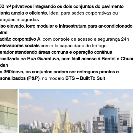
00 m² privativos integrando os dois conjuntos do pavimento
lanta ampla e eficiente
, ideal para sedes corporativas ou
erações integradas
iso elevado, forro modular e infraestrutura para ar-condicionado
tral
adrão corporativo A
, com controle de acesso e segurança 24h
 elevadores sociais
com alta capacidade de tráfego
Gerador atendendo áreas comuns e operação contínua
ocalizado na Rua Guaraiuva, com fácil acesso à Berrini e Chucr
idan
a 360inova, os conjuntos podem ser entregues prontos e
rsonalizados (P&P)
, no modelo
BTS – Built To Suit