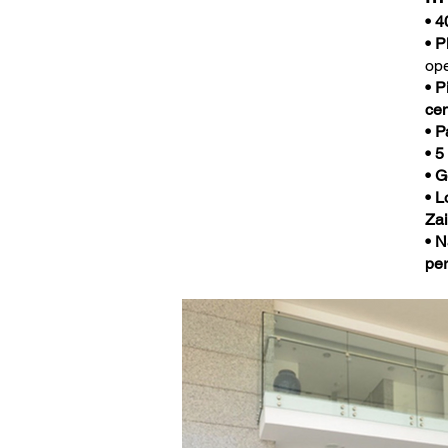
• 4
• P
op
• P
cen
• P
• 5
• 
• L
Za
• N
pe