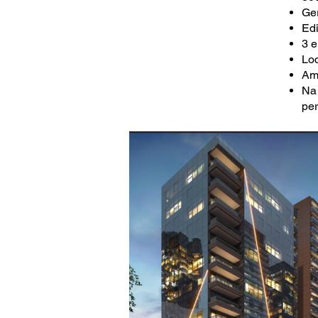
Ger
Edi
3 e
Loc
Amb
Na 
pe