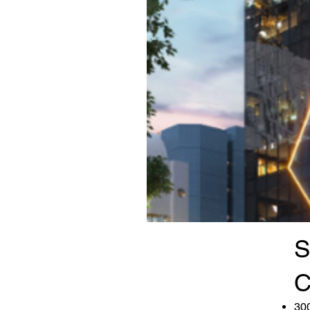
S
C
300