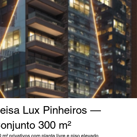
eisa Lux Pinheiros —
onjunto 300 m²
 m² privativos com planta livre e piso elevado