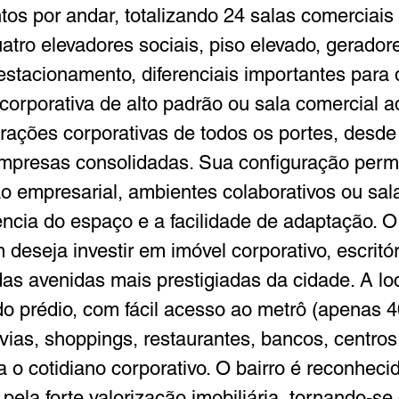
ntos por andar, totalizando 24 salas comerciais
uatro elevadores sociais, piso elevado, gerado
 estacionamento, diferenciais importantes para 
corporativa de alto padrão ou sala comercial ada
rações corporativas de todos os portes, desde 
mpresas consolidadas. Sua configuração permite
ão empresarial, ambientes colaborativos ou sala
ência do espaço e a facilidade de adaptação. O
deseja investir em imóvel corporativo, escritó
as avenidas mais prestigiadas da cidade. A lo
 do prédio, com fácil acesso ao metrô (apenas 
vias, shoppings, restaurantes, bancos, centros
a o cotidiano corporativo. O bairro é reconheci
 pela forte valorização imobiliária, tornando-se