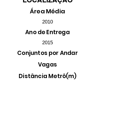
Área Média
2010
Ano de Entrega
2015
Conjuntos por Andar
Vagas
Distância Metrô(m)
1
970
500
Descritivo
Av. Alphaville, 779 - Alphaville Res. Dois,
Barueri - SP,
06472-010
, Brasil