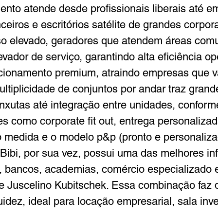
to atende desde profissionais liberais até em
nceiros e escritórios satélite de grandes corpor
piso elevado, geradores que atendem áreas comu
vador de serviço, garantindo alta eficiência op
cionamento premium, atraindo empresas que va
ultiplicidade de conjuntos por andar traz grande
nxutas até integração entre unidades, confor
s como corporate fit out, entrega personalizad
 medida e o modelo p&p (pronto e personalizad
m Bibi, por sua vez, possui uma das melhores in
s, bancos, academias, comércio especializado e
 e Juscelino Kubitschek. Essa combinação faz 
uidez, ideal para locação empresarial, sala inves