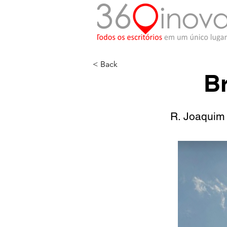
< Back
B
R. Joaquim 