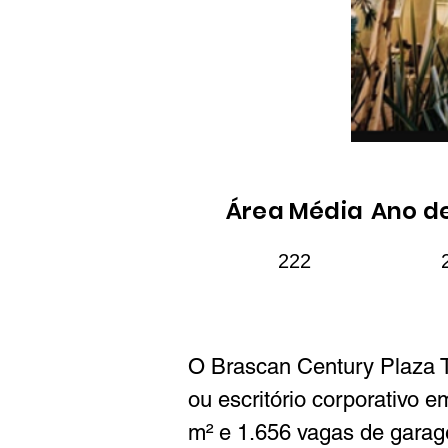
Área Média
Ano d
222
O Brascan Century Plaza T
ou escritório corporativo e
m² e 1.656 vagas de garage