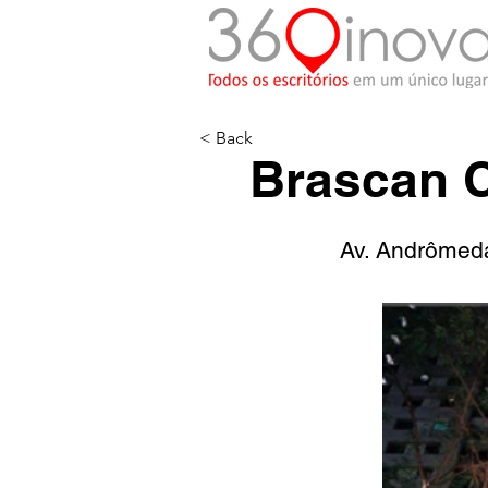
< Back
Brascan C
Av. Andrômeda,