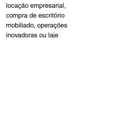
locação empresarial, 
compra de escritório 
mobiliado, operações 
inovadoras ou laje 
corporativa flexível, o prédio 
entrega diferenciais 
competitivos para empresas 
de todos os segmentos.
Faça sua pesquisa
LOCALIZAÇÃO
Área Média
267