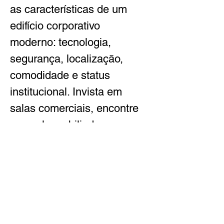
as características de um 
edifício corporativo 
moderno: tecnologia, 
segurança, localização, 
comodidade e status 
institucional. Invista em 
salas comerciais, encontre 
sua sala mobiliada ou 
escritório à venda e 
potencialize os resultados 
do seu negócio no endereço 
mais disputado de São 
Paulo.