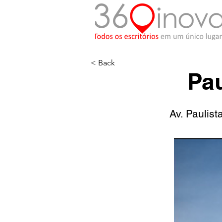
< Back
Pau
Av. Paulist