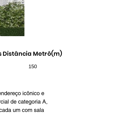
s
Distância Metrô(m)
150
endereço icônico e 
cial de categoria A, 
 cada um com sala 